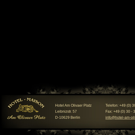
Hotel Am Olivaer Platz
Telefon: +49 (0) 3
Leibnizstr. 57
Fax: +49 (0) 30 - 
D-10629 Berlin
info@hotel-am-oli