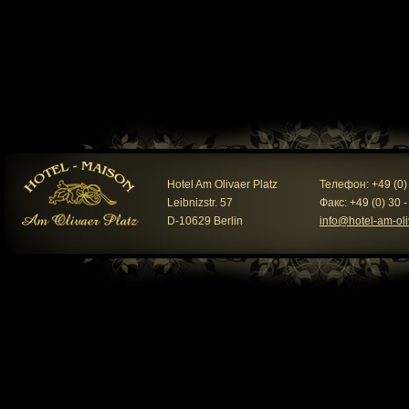
Hotel Am Olivaer Platz
Телефон: +49 (0) 
Leibnizstr. 57
Факс: +49 (0) 30 
D-10629 Berlin
info@hotel-am-oli